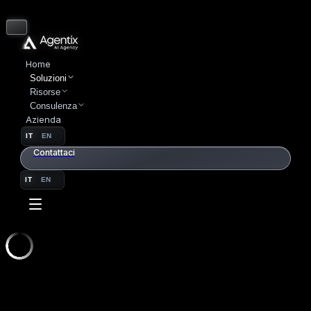
Home
Soluzioni
Risorse
Consulenza
Azienda
IT
EN
Contattaci
IT
EN
SUPPORT AGENT
00
//
SETUP
SETUP GUIDATO