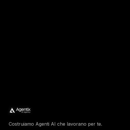
Pronto a iniziare?
Contattaci per una consulenza gratuita e scopri
come l'IA può rivoluzionare il tuo business.
Contattaci
Costruiamo Agenti AI che lavorano per te.