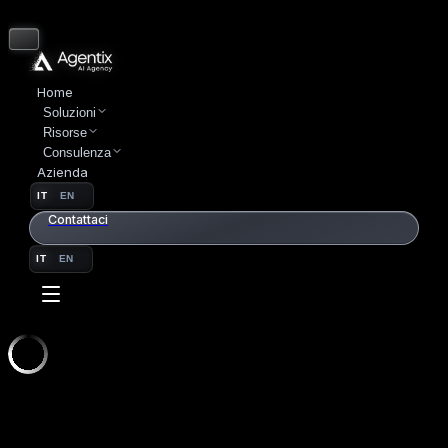
Home
Soluzioni
Risorse
Consulenza
Azienda
IT
EN
Contattaci
IT
EN
SETTORI
01 // HORECA
HORECA