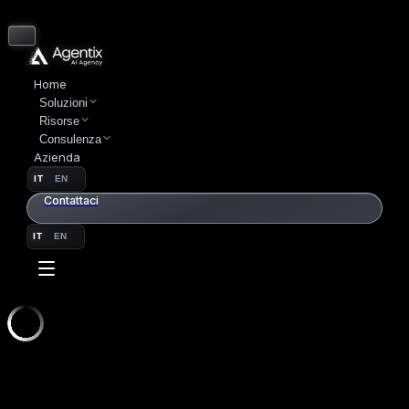
Home
Soluzioni
Risorse
Consulenza
Azienda
IT
EN
Contattaci
IT
EN
SETTORI
01 // MANIFATTURIERO
MANIFATTURIERO