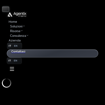
Home
Soluzioni
Risorse
Consulenza
Azienda
IT
EN
Contattaci
IT
EN
SETTORI
01 // IMMOBILIARE
IMMOBILIARE